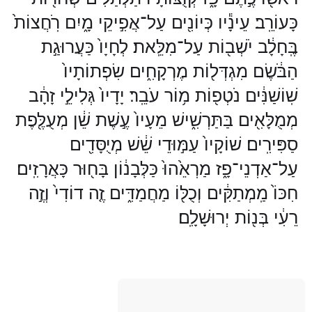
כָּעוֹרֵֽב׃ עֵינָ֕יו כְּיוֹנִ֖ים עַל־אֲפִ֣יקֵי מָ֑יִם רֹֽחֲצוֹת֙
בֶּֽחָלָ֔ב יֹשְׁב֖וֹת עַל־מִלֵּֽאת׃ לְחָיָו֙ כַּעֲרוּגַ֣ת
הַבֹּ֔שֶׂם מִגְדְּל֖וֹת מֶרְקָחִ֑ים שִׂפְתוֹתָיו֙
שֽׁוֹשַׁנִּ֔ים נֹטְפ֖וֹת מ֥וֹר עֹבֵֽר׃ יָדָיו֙ גְּלִילֵ֣י זָהָ֔ב
מְמֻלָּאִ֖ים בַּתַּרְשִׁ֑ישׁ מֵעָיו֙ עֶ֣שֶׁת שֵׁ֔ן מְעֻלֶּ֖פֶת
סַפִּירִֽים׃ שׁוֹקָיו֙ עַמּ֣וּדֵי שֵׁ֔שׁ מְיֻסָּדִ֖ים
עַל־אַדְנֵי־פָ֑ז מַרְאֵ֙הוּ֙ כַּלְּבָנ֔וֹן בָּח֖וּר כָּאֲרָזִֽים׃
חִכּוֹ֙ מַֽמְתַקִּ֔ים וְכֻלּ֖וֹ מַחֲמַדִּ֑ים זֶ֤ה דוֹדִי֙ וְזֶ֣ה
רֵעִ֔י בְּנ֖וֹת יְרוּשָׁלִָֽם׃