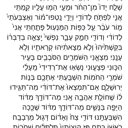
שָׁלַ֤ח יָדוֹ֙ מִן־הַחֹ֔ר וּמֵעַ֖י הָמ֥וּ עָלָֽיו׃ קַ֥מְתִּֽי
אֲנִ֖י לִפְתֹּ֣חַ לְדוֹדִ֑י וְיָדַ֣י נָֽטְפוּ־מ֗וֹר וְאֶצְבְּעֹתַי֙
מ֣וֹר עֹבֵ֔ר עַ֖ל כַּפּ֥וֹת הַמַּנְעֽוּל׃ פָּתַ֤חְתִּֽי אֲנִי֙
לְדוֹדִ֔י וְדוֹדִ֖י חָמַ֣ק עָבָ֑ר נַפְשִׁי֙ יָֽצְאָ֣ה בְדַבְּר֔וֹ
בִּקַּשְׁתִּ֙יהוּ֙ וְלֹ֣א מְצָאתִ֔יהוּ קְרָאתִ֖יו וְלֹ֥א
עָנָֽנִי׃ מְצָאֻ֧נִי הַשֹּׁמְרִ֛ים הַסֹּבְבִ֥ים בָּעִ֖יר
הִכּ֣וּנִי פְצָע֑וּנִי נָשְׂא֤וּ אֶת־רְדִידִי֙ מֵֽעָלַ֔י
שֹׁמְרֵ֖י הַחֹמֽוֹת׃ הִשְׁבַּ֥עְתִּי אֶתְכֶ֖ם בְּנ֣וֹת
יְרוּשָׁלִָ֑ם אִֽם־תִּמְצְאוּ֙ אֶת־דּוֹדִ֔י מַה־תַּגִּ֣ידוּ
ל֔וֹ שֶׁחוֹלַ֥ת אַהֲבָ֖ה אָֽנִי׃ מַה־דּוֹדֵ֣ךְ מִדּ֔וֹד
הַיָּפָ֖ה בַּנָּשִׁ֑ים מַה־דּוֹדֵ֣ךְ מִדּ֔וֹד שֶׁכָּ֖כָה
הִשְׁבַּעְתָּֽנוּ׃ דּוֹדִ֥י צַח֙ וְאָד֔וֹם דָּג֖וּל מֵרְבָבָֽה׃
רֹאשׁ֖וֹ כֶּ֣תֶם פָּ֑ז קְוֻצּוֹתָיו֙ תַּלְתַּלִּ֔ים שְׁחֹר֖וֹת