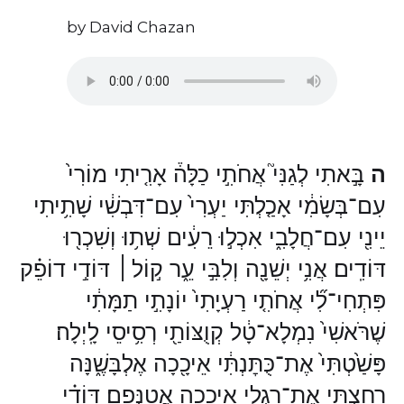
by David Chazan
ה
בָּ֣אתִי לְגַנִּי֮ אֲחֹתִ֣י כַלָּה֒ אָרִ֤יתִי מוֹרִי֙
עִם־בְּשָׂמִ֔י אָכַ֤לְתִּי יַעְרִי֙ עִם־דִּבְשִׁ֔י שָׁתִ֥יתִי
יֵינִ֖י עִם־חֲלָבִ֑י אִכְל֣וּ רֵעִ֔ים שְׁת֥וּ וְשִׁכְר֖וּ
דּוֹדִֽים׃ אֲנִ֥י יְשֵׁנָ֖ה וְלִבִּ֣י עֵ֑ר ק֣וֹל ׀ דּוֹדִ֣י דוֹפֵ֗ק
פִּתְחִי־לִ֞י אֲחֹתִ֤י רַעְיָתִי֙ יוֹנָתִ֣י תַמָּתִ֔י
שֶׁרֹּאשִׁי֙ נִמְלָא־טָ֔ל קְוֻצּוֹתַ֖י רְסִ֥יסֵי לָֽיְלָה׃
פָּשַׁ֙טְתִּי֙ אֶת־כֻּתׇּנְתִּ֔י אֵיכָ֖כָה אֶלְבָּשֶׁ֑נָּה
רָחַ֥צְתִּי אֶת־רַגְלַ֖י אֵיכָ֥כָה אֲטַנְּפֵֽם׃ דּוֹדִ֗י